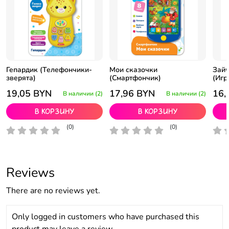
Гепардик (Телефончики-
Мои сказочки
Зайч
зверята)
(Смартфончик)
(Игр
19,05
BYN
17,96
BYN
16,
В наличии (2)
В наличии (2)
В корзину
В корзину
(0)
(0)
Reviews
There are no reviews yet.
Only logged in customers who have purchased this