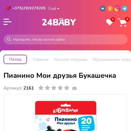
+375(29)9278205
Ещё
0
0
Назад
Главная
Каталог игрушек
Музыкальные игру
Пианино Мои друзья Букашечка
Артикул:
2161
(0)