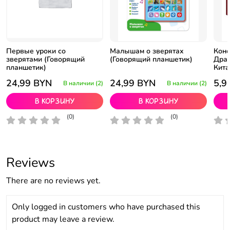
Первые уроки со
Малышам о зверятах
Конс
зверятами (Говорящий
(Говорящий планшетик)
Драк
планшетик)
Кита
24,99
BYN
24,99
BYN
5,9
В наличии (2)
В наличии (2)
В корзину
В корзину
(0)
(0)
Reviews
There are no reviews yet.
Only logged in customers who have purchased this
product may leave a review.