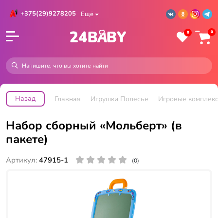
+375(29)9278205
Ещё
0
0
Назад
Главная
Игрушки Полесье
Игровые комплек
Набор сборный «Мольберт» (в
пакете)
Артикул:
47915-1
(0)