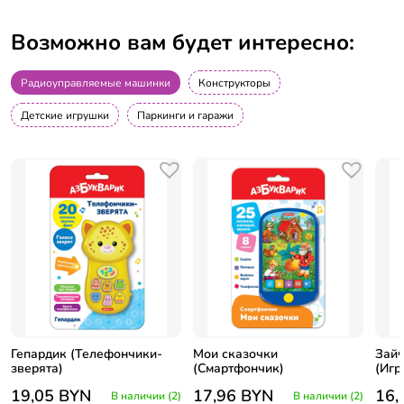
Возможно вам будет интересно:
Радиоуправляемые машинки
Конструкторы
Детские игрушки
Паркинги и гаражи
Гепардик (Телефончики-
Мои сказочки
Зайч
зверята)
(Смартфончик)
(Игр
19,05
BYN
17,96
BYN
16,
В наличии (2)
В наличии (2)