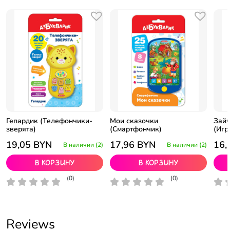
Гепардик (Телефончики-
Мои сказочки
Зайч
зверята)
(Смартфончик)
(Игр
19,05
BYN
17,96
BYN
16,
В наличии (2)
В наличии (2)
В корзину
В корзину
(0)
(0)
Reviews