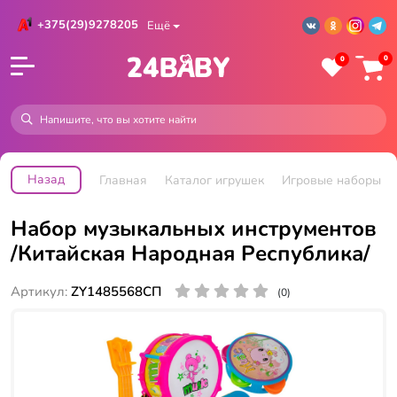
+375(29)9278205
Ещё
0
0
Назад
Главная
Каталог игрушек
Игровые наборы
Набор музыкальных инструментов
/Китайская Народная Республика/
Артикул:
ZY1485568СП
(0)