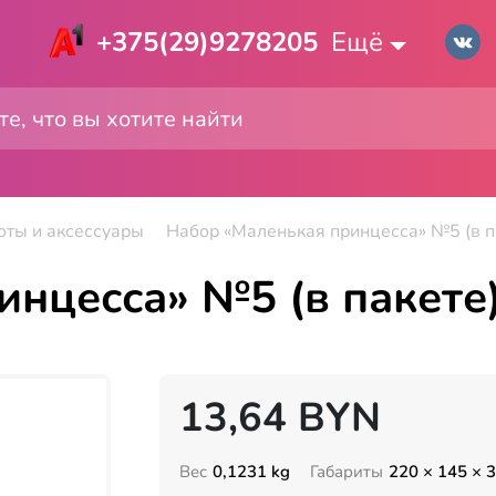
+375(29)9278205
Ещё
оты и аксессуары
Набор «Маленькая принцесса» №5 (в п
нцесса» №5 (в пакете
13,64
BYN
Вес
0,1231 kg
Габариты
220 × 145 × 