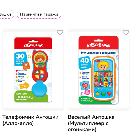
рушки
Паркинги и гаражи
Телефончик Антошки
Веселый Антошка
(Алло-алло)
(Мультиплеер с
огоньками)