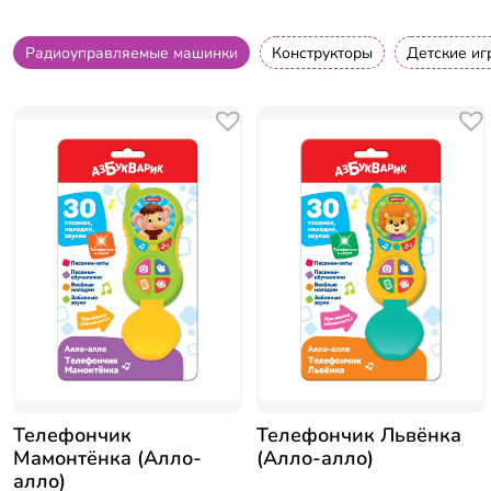
Радиоуправляемые машинки
Конструкторы
Детские иг
Телефончик
Телефончик Львёнка
Мамонтёнка (Алло-
(Алло-алло)
алло)