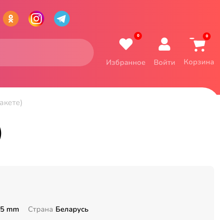
0
0
Корзина
Избранное
Войти
акете)
)
35 mm
Страна
Беларусь