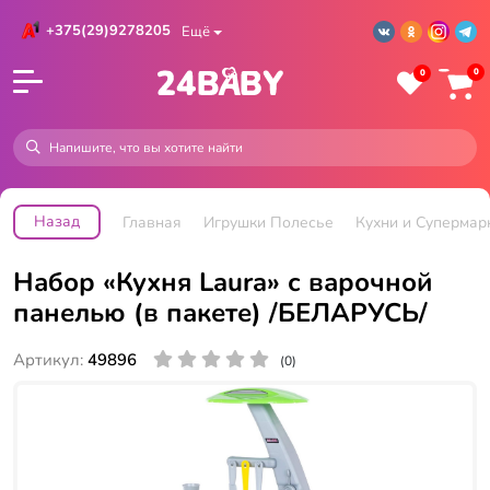
+375(29)9278205
Ещё
0
0
Назад
Главная
Игрушки Полесье
Кухни и Супермар
Набор «Кухня Laura» с варочной
панелью (в пакете) /БЕЛАРУСЬ/
Артикул:
49896
(0)