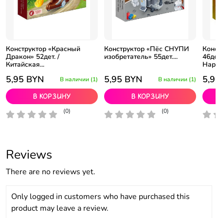
Конструктор «Красный
Конструктор «Пёс СНУПИ
Конс
Дракон» 52дет. /
изобретатель» 55дет....
46де
Китайская...
Наро
5,95
BYN
5,95
BYN
5,9
В наличии (1)
В наличии (1)
В корзину
В корзину
(0)
(0)
Reviews
There are no reviews yet.
Only logged in customers who have purchased this
product may leave a review.