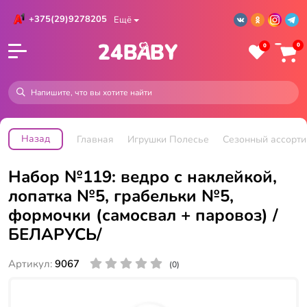
+375(29)9278205
Ещё
0
0
Назад
Главная
Игрушки Полесье
Сезонный ассорти
Набор №119: ведро с наклейкой,
лопатка №5, грабельки №5,
формочки (самосвал + паровоз) /
БЕЛАРУСЬ/
Артикул:
9067
(0)