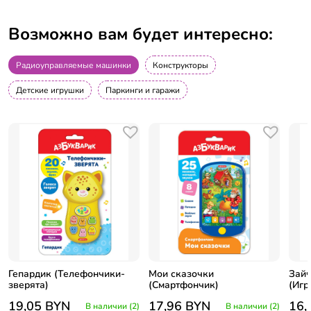
Возможно вам будет интересно:
Радиоуправляемые машинки
Конструкторы
Детские игрушки
Паркинги и гаражи
Гепардик (Телефончики-
Мои сказочки
Зайч
зверята)
(Смартфончик)
(Игр
19,05
BYN
17,96
BYN
16,
В наличии (2)
В наличии (2)