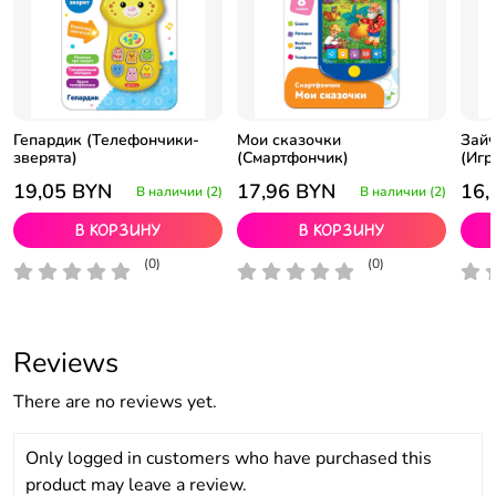
Гепардик (Телефончики-
Мои сказочки
Зайч
зверята)
(Смартфончик)
(Игр
19,05
BYN
17,96
BYN
16,
В наличии (2)
В наличии (2)
В корзину
В корзину
(0)
(0)
Reviews
There are no reviews yet.
Only logged in customers who have purchased this
product may leave a review.