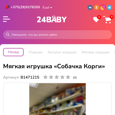
+375(29)9278205
Ещё
0
0
Назад
Главная
Каталог игрушек
Мягкие игрушки
Мягкая игрушка «Собачка Корги»
Артикул:
В1471215
(0)