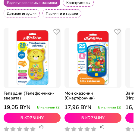
Радиоуправляемые машинки
Конструкторы
Детские игрушки
Паркинги и гаражи
Гепардик (Телефончики-
Мои сказочки
Зайч
зверята)
(Смартфончик)
(Игр
19,05
BYN
17,96
BYN
16,
В наличии (2)
В наличии (2)
В корзину
В корзину
(0)
(0)