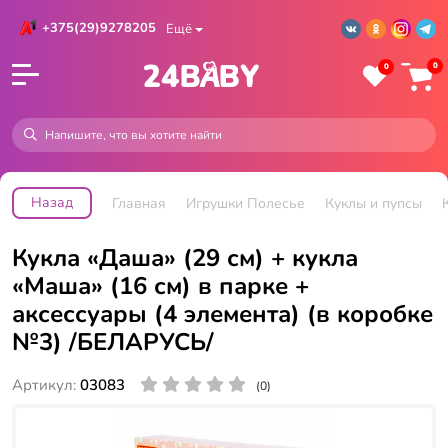
+375(29)9278205
Ещё
0
0
Назад
Главная
Игрушки Полесье
Куклы и пупсы
Кукла «Даша» (29 см) + кукла
«Маша» (16 см) в парке +
аксессуары (4 элемента) (в коробке
№3) /БЕЛАРУСЬ/
Артикул:
03083
(0)