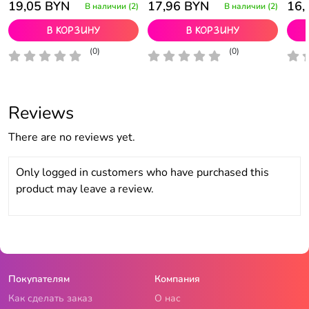
19,05
BYN
17,96
BYN
16,
В наличии (2)
В наличии (2)
В корзину
В корзину
(0)
(0)
Reviews
There are no reviews yet.
Only logged in customers who have purchased this
product may leave a review.
Покупателям
Компания
Как сделать заказ
О нас