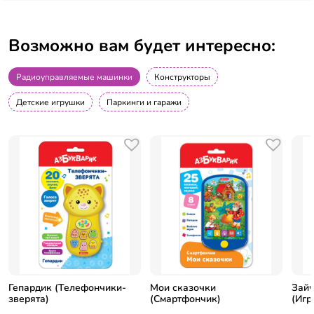
Возможно вам будет интересно:
Радиоуправляемые машинки
Конструкторы
Детские игрушки
Паркинги и гаражи
Гепардик (Телефончики-
Мои сказочки
Зайч
зверята)
(Смартфончик)
(Игр