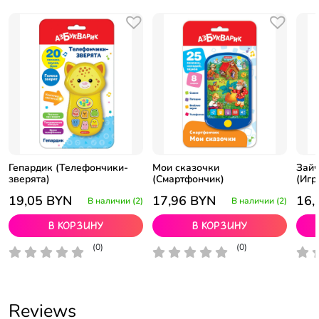
Гепардик (Телефончики-
Мои сказочки
Зайч
зверята)
(Смартфончик)
(Игр
19,05
BYN
17,96
BYN
16,
В наличии (2)
В наличии (2)
В корзину
В корзину
(0)
(0)
Reviews