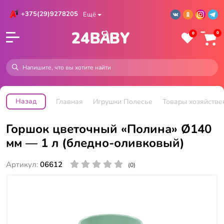
+375(29)9278205
Ещё
0
0
Назад
Главная
Игрушки Полесье
Товары хозяйстве
Горшок цветочный «Полина» Ø140
мм — 1 л (бледно-оливковый)
Артикул:
06612
(0)