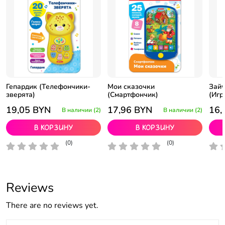
Гепардик (Телефончики-
Мои сказочки
Зайч
зверята)
(Смартфончик)
(Игр
19,05
BYN
17,96
BYN
16,
В наличии (2)
В наличии (2)
В корзину
В корзину
(0)
(0)
Reviews
There are no reviews yet.