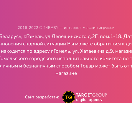
2016-2022 © 24BABY — интернет-магазин игрушек
русь, г.Гомель, ул.Лепешинского д.2Г, пом.1-18. Дата 
икновения спорной ситуации Вы можете обратиться к д
ходится по адресу г.Гомель, ул. Хатаевича д.9, мага
Гомельского городского исполнительного комитета по
личным и безналичным способом Товар может быть отп
магазине
Сайт разработан: