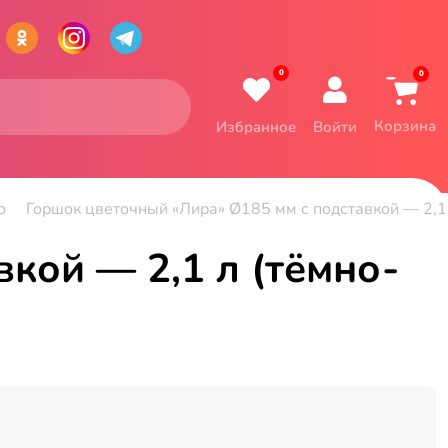
0
0
Корзина
Избранное
Войти
о
Горшок цветочный «Лира» Ø185 мм с подставкой — 2,1
кой — 2,1 л (тёмно-