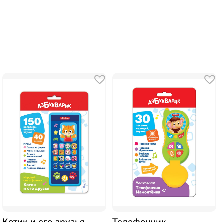
Котик и его друзья
Телефончик