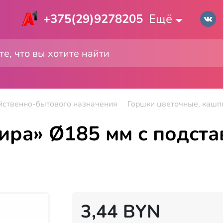
+375(29)9278205
Ещё
йственно-бытового назначения
Горшки цветочные, кашп
ра» Ø185 мм с подстав
3,44
BYN