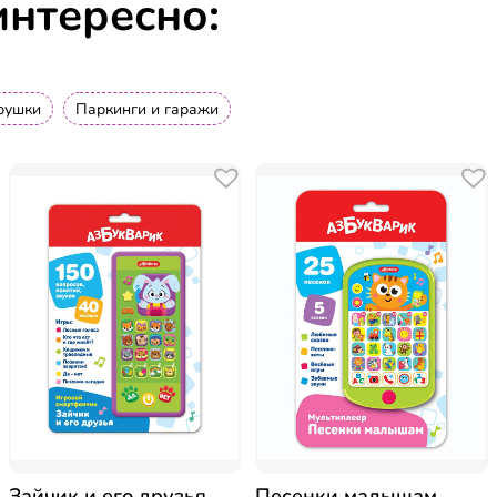
интересно:
рушки
Паркинги и гаражи
Зайчик и его друзья
Песенки малышам