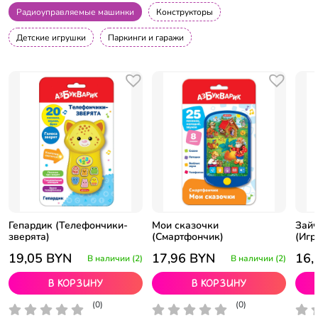
Радиоуправляемые машинки
Конструкторы
Детские игрушки
Паркинги и гаражи
Гепардик (Телефончики-
Мои сказочки
Зайч
зверята)
(Смартфончик)
(Игр
19,05
BYN
17,96
BYN
16,
В наличии (2)
В наличии (2)
В корзину
В корзину
(0)
(0)