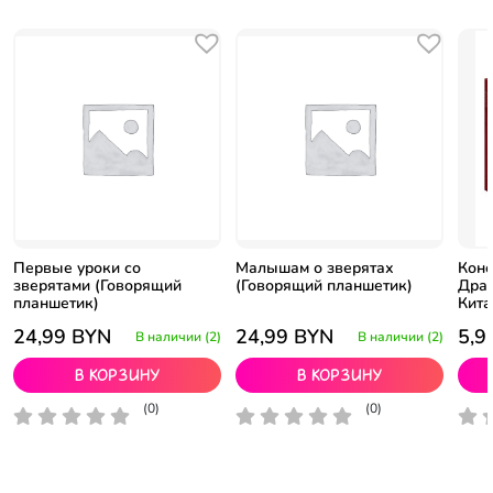
Первые уроки со
Малышам о зверятах
Конс
зверятами (Говорящий
(Говорящий планшетик)
Драк
планшетик)
Кита
24,99
BYN
24,99
BYN
5,9
В наличии (2)
В наличии (2)
В корзину
В корзину
(0)
(0)