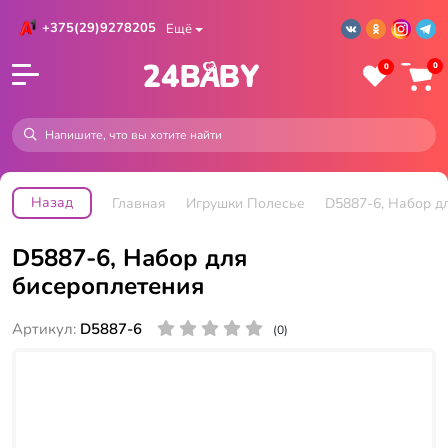
+375(29)9278205
Ещё
0
0
Назад
Главная
Игрушки Полесье
D5887-6, Набор д
D5887-6, Набор для
бисероплетения
Артикул:
D5887-6
(0)